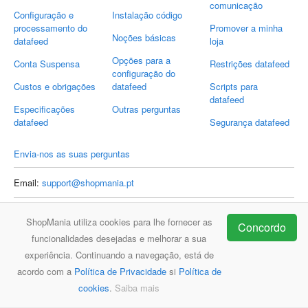
comunicação
Configuração e
Instalação código
processamento do
Promover a minha
Noções básicas
datafeed
loja
Opções para a
Conta Suspensa
Restrições datafeed
configuração do
Custos e obrigações
datafeed
Scripts para
datafeed
Especificações
Outras perguntas
datafeed
Segurança datafeed
Envia-nos as suas perguntas
Email:
support@shopmania.pt
ShopMania utiliza cookies para lhe fornecer as
Concordo
ShopMania
FAQ
Contacto
funcionalidades desejadas e melhorar a sua
experiência. Continuando a navegação, está de
acordo com a
Política de Privacidade
si
Política de
cookies
.
Saiba mais