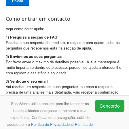
Enviar
Como entrar em contacto
Veja como obter ajuda:
1)
Pesquisa a secção de FAQ
Receba a sua resposta de imediato, a resposta para quase todas as
perguntas que recebemos está na secção de ajuda.
2)
Envie-nos as suas perguntas
Por favor envie o máximo de detalhes possível. A sua mensagem é
muito importante dentro do processo, porque nos ajuda a oferecer-lhe
com rapidez a assistência solicitada.
3)
Verifique o seu email
Vai receber um resposta as suas perguntas, ou caso a resposta
precisa de uma análise mais detalhada, vais receber a confirmação
que a solicitação foi recebida.
ShopMania utiliza cookies para lhe fornecer as
Concordo
Email:
support@shopmania.pt
funcionalidades desejadas e melhorar a sua
experiência. Continuando a navegação, está de
acordo com a
Política de Privacidade
si
Política de