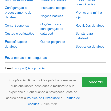
comunicação
Configuração e
Instalação código
processamento do
Promover a minha
Noções básicas
datafeed
loja
Opções para a
Conta Suspensa
Restrições datafeed
configuração do
Custos e obrigações
datafeed
Scripts para
datafeed
Especificações
Outras perguntas
datafeed
Segurança datafeed
Envia-nos as suas perguntas
Email:
support@shopmania.pt
ShopMania utiliza cookies para lhe fornecer as
Concordo
funcionalidades desejadas e melhorar a sua
ShopMania
FAQ
Contacto
experiência. Continuando a navegação, está de
acordo com a
Política de Privacidade
si
Política de
cookies
.
Saiba mais