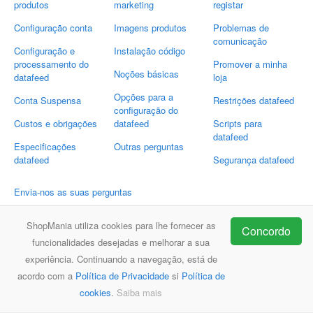
produtos
marketing
registar
Configuração conta
Imagens produtos
Problemas de
comunicação
Configuração e
Instalação código
processamento do
Promover a minha
Noções básicas
datafeed
loja
Opções para a
Conta Suspensa
Restrições datafeed
configuração do
Custos e obrigações
datafeed
Scripts para
datafeed
Especificações
Outras perguntas
datafeed
Segurança datafeed
Envia-nos as suas perguntas
Email:
support@shopmania.pt
ShopMania utiliza cookies para lhe fornecer as
Concordo
funcionalidades desejadas e melhorar a sua
experiência. Continuando a navegação, está de
ShopMania
FAQ
Contacto
acordo com a
Política de Privacidade
si
Política de
cookies
.
Saiba mais