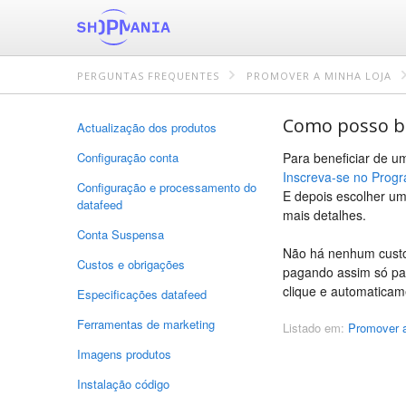
PERGUNTAS FREQUENTES
PROMOVER A MINHA LOJA
Como posso be
Actualização dos produtos
Configuração conta
Para beneficiar de um
Inscreva-se no Prog
Configuração e processamento do
E depois escolher um
datafeed
mais detalhes.
Conta Suspensa
Não há nenhum custo
Custos e obrigações
pagando assim só par
clique e automaticame
Especificações datafeed
Ferramentas de marketing
Listado em:
Promover a
Imagens produtos
Instalação código