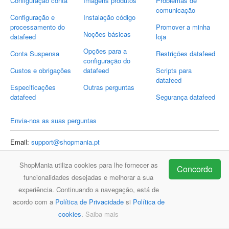
Configuração conta
Imagens produtos
Problemas de
comunicação
Configuração e
Instalação código
processamento do
Promover a minha
Noções básicas
datafeed
loja
Opções para a
Conta Suspensa
Restrições datafeed
configuração do
Custos e obrigações
datafeed
Scripts para
datafeed
Especificações
Outras perguntas
datafeed
Segurança datafeed
Envia-nos as suas perguntas
Email:
support@shopmania.pt
ShopMania utiliza cookies para lhe fornecer as
Concordo
funcionalidades desejadas e melhorar a sua
ShopMania
FAQ
Contacto
experiência. Continuando a navegação, está de
acordo com a
Política de Privacidade
si
Política de
cookies
.
Saiba mais