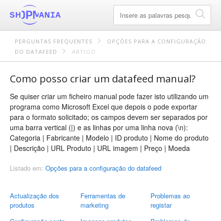
PERGUNTAS FREQUENTES
OPÇÕES PARA A CONFIGURAÇÃO
DO DATAFEED
ARTIGO
Como posso criar um datafeed manual?
Se quiser criar um ficheiro manual pode fazer isto utilizando um
programa como Microsoft Excel que depois o pode exportar
para o formato solicitado; os campos devem ser separados por
uma barra vertical (|) e as linhas por uma linha nova (\n):
Categoria | Fabricante | Modelo | ID produto | Nome do produto
| Descrição | URL Produto | URL imagem | Preço | Moeda
Listado em:
Opções para a configuração do datafeed
Actualização dos
Ferramentas de
Problemas ao
produtos
marketing
registar