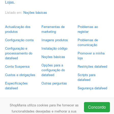
Lojas
.
Listado em:
Noções básicas
Actualização dos
Ferramentas de
Problemas ao
produtos
marketing
registar
Configuração conta
Imagens produtos
Problemas de
comunicação
Configuração e
Instalação código
processamento do
Promover a minha
Noções básicas
datafeed
loja
Opções para a
Conta Suspensa
Restrições datafeed
configuração do
Custos e obrigações
datafeed
Scripts para
datafeed
Especificações
Outras perguntas
datafeed
Segurança datafeed
Envia-nos as suas perguntas
ShopMania utiliza cookies para lhe fornecer as
Concordo
Email:
support@shopmania.pt
funcionalidades desejadas e melhorar a sua